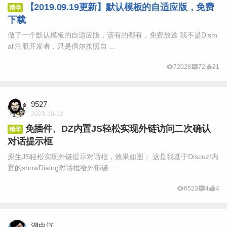
【2019.09.19更新】默认模板的自适应版，免费
精华
下载
做了一个默认模板的自适应版，该有的都有，免费放送 我不是Dism
all注册开发者，只是偶尔按照自 ...
72028
72
21
9527
2023-10-12
免插件、DZ内置JS轻松实现外链访问二次确认
精华
对话提示框
原生JS轻松实现外链提示对话框，效果如图： 这是我基于Discuz!内
置的showDialog对话框给外部链 ...
6523
4
4
湖中沉