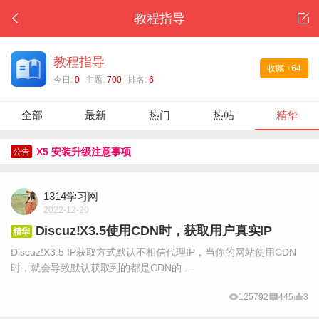
教程指导
教程指导
收藏
+64
今日:
0
主题:
700
排名:
6
全部
最新
热门
热帖
精华
X5 安装升级注意事项
公告
1314学习网
2022-12-20
Discuz!X3.5使用CDN时，获取用户真实IP
精华
Discuz!X3.5 IP获取方式默认不相信代理IP，当你的网站使用CDN
时，就会导致默认获取到的都是CDN的 ...
125792
445
3