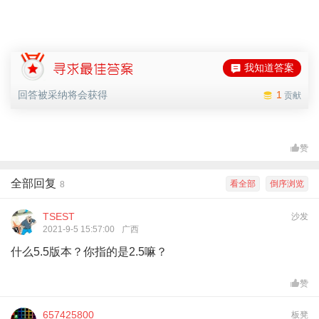
我知道答案
回答被采纳将会获得
1
贡献
赞
全部回复
看全部
倒序浏览
8
TSEST
沙发
2021-9-5 15:57:00
广西
什么5.5版本？你指的是2.5嘛？
赞
657425800
板凳