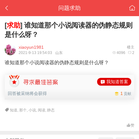
问题求助
[
求助
]
谁知道那个小说阅读器的伪静态规则
是什么呀？
xiaoyun1981
楼主
2021-9-13 19:54:03
山东
4096
2
谁知道那个小说阅读器的伪静态规则是什么呀？
我知道答案
回答被采纳将会获得
1
贡献
知道
,
那个
,
小说
,
阅读
,
静态
赞