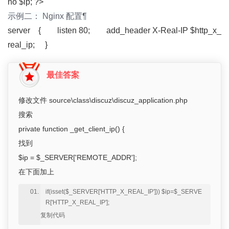
ho $ip; ?>
示例二： Nginx 配置¶
server { listen 80; add_header X-Real-IP $http_x_
real_ip; }
最佳答案
修改文件 source\class\discuz\discuz_application.php
搜索
private function _get_client_ip() {
找到
$ip = $_SERVER['REMOTE_ADDR'];
在下面加上
if(isset($_SERVER['HTTP_X_REAL_IP'])) $ip=$_SERVE
R['HTTP_X_REAL_IP'];
复制代码