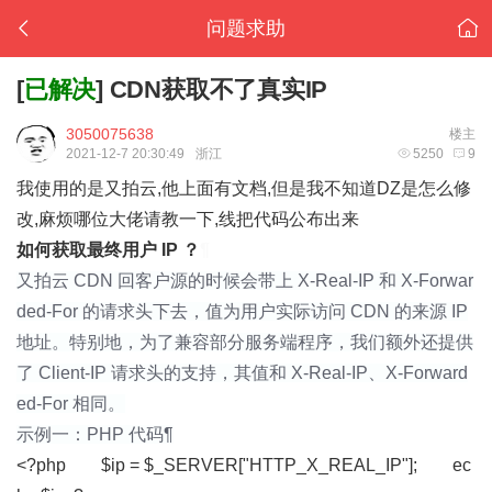
问题求助
[
已解决
]
CDN获取不了真实IP
3050075638
楼主
2021-12-7 20:30:49
浙江
5250
9
我使用的是又拍云,他上面有文档,但是我不知道DZ是怎么修
改,麻烦哪位大佬请教一下,线把代码公布出来
如何获取最终用户 IP ？
¶
又拍云 CDN 回客户源的时候会带上 X-Real-IP 和 X-Forwar
ded-For 的请求头下去，值为用户实际访问 CDN 的来源 IP
地址。特别地，为了兼容部分服务端程序，我们额外还提供
了 Client-IP 请求头的支持，其值和 X-Real-IP、X-Forward
ed-For 相同。
示例一：PHP 代码¶
<?php $ip = $_SERVER["HTTP_X_REAL_IP"]; ec