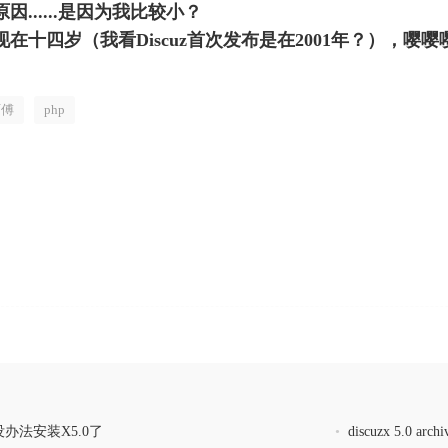
......是因为我比较小？
现在十四岁（我看Discuz首次发布是在2001年？），嘤嘤
师傅
php
是没办法安装X5.0了
•
discuzx 5.0 