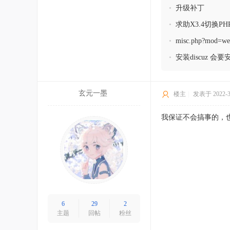
•
升级补丁
•
求助X3.4切换
哪呢
•
misc.php?m
•
安装discuz
的文件老被360认
玄元一墨
楼主
|
发表于 2022-3-
我保证不会搞事的，
6
29
2
主题
回帖
粉丝