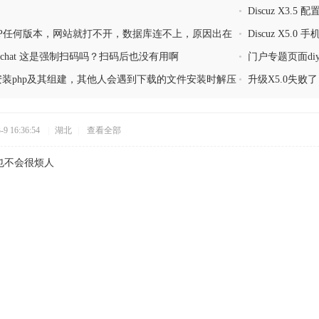
•
Discuz X3.5
还是根目录，怎么
PHP任何版本，网站就打不开，数据库连不上，原因出在
•
Discuz X
04
od=wechat 这是强制扫码吗？扫码后也没有用啊
•
门户专题页面di
 会要安装php及其组建，其他人会遇到下载的文件安装时解压
•
升级X5.0失败
为有病毒吗
9 16:36:54
|
湖北
|
查看全部
也不会很烦人