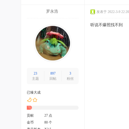
罗永浩
发表于 2022-3-9 22:20
听说不爆照找不到
23
897
3
主题
回帖
粉丝
已臻大成
贡献
27 点
金币
80 个