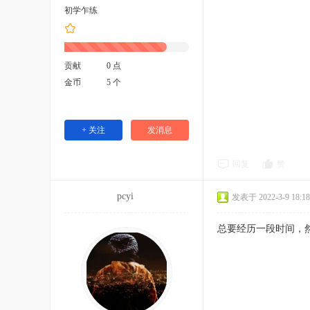
初学乍练
贡献
0 点
金币
5 个
+ 关注
发消息
回复
赞
pcyi
发表于 2022-3-9 18:18
总要经历一段时间，