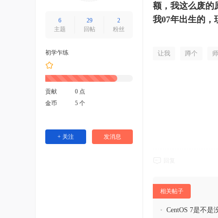
额，我这么废的原因
我07年出生的，
6
29
2
主题
回帖
粉丝
初学乍练
让我
蹲个
贡献
0 点
金币
5 个
+ 关注
发消息
回复
相关帖子
•
CentOS 7是不