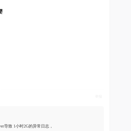
嘤
举报
archiver导致 1小时2G的异常日志，