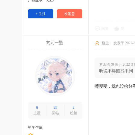
产品版本
X3.5
+ 关注
发消息
回复
赞
玄元一墨
楼主
|
发表于 2022-3-
罗永浩 发表于 2022-3-9 
听说不爆照找不到
嘤嘤嘤，我也没啥好
6
29
2
主题
回帖
粉丝
初学乍练