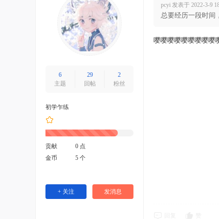
pcyi 发表于 2022-3-9 18
总要经历一段时间
嘤嘤嘤嘤嘤嘤嘤嘤嘤
6
29
2
主题
回帖
粉丝
初学乍练
贡献
0 点
金币
5 个
+ 关注
发消息
回复
赞