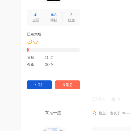
41
848
3
主题
回帖
粉丝
已臻大成
贡献
11 点
金币
38 个
+ 关注
发消息
回复
赞
玄元一墨
楼主
|
发表于 2022-3-