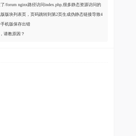
 配置了/forum nginx路径访问index.php,很多静态资源访问的
解决
5.0 手机版版块列表页，页码跳转到第2页生成伪静态链接导致4
y手机版保存出错
了，请教原因？