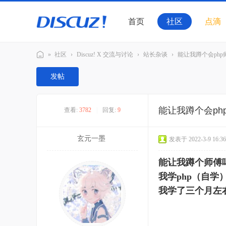
首页
社区
点滴
»
社区
›
Discuz! X 交流与讨论
›
站长杂谈
›
能让我蹲个会php
Di
发帖
sc
u
能让我蹲个会ph
查看:
3782
|
回复:
9
z!
官
玄元一墨
发表于 2022-3-9 16:36
方
交
能让我蹲个师傅
流
我学php（自学）结
社
我学了三个月左
区