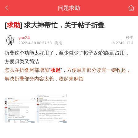
问题求助
[
求助
]
求大神帮忙，关于帖子折叠
ysx24
楼主
2022-4-19 00:27:58
海南
2742
2
折叠这个功能太好用了，至少减少了帖子2/3的版面占用，
方便归类又简洁
怎么在折叠尾部增加
“
收起
”，
方便展开部分读完一键收起，
解决折叠部分内容太长，收起来麻烦