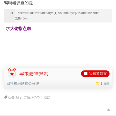
编辑器设置的是
<hr><details><summary>{1}</summary>{2}</details><hr>
复制代码
求
大佬指点啊
我知道答案
回答被采纳将会获得
1
贡献
折叠
,
帖子
,
方便
,
a0522d
,
收起
1