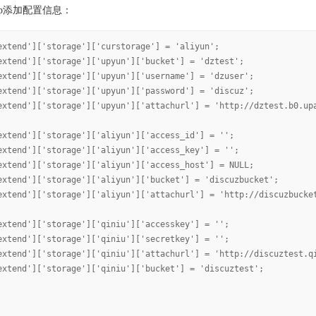
l.php添加配置信息：
extend']['storage']['curstorage'] = 'aliyun';
extend']['storage']['upyun']['bucket'] = 'dztest';
extend']['storage']['upyun']['username'] = 'dzuser';
extend']['storage']['upyun']['password'] = 'discuz';
extend']['storage']['upyun']['attachurl'] = 'http://dztest.b0.up
extend']['storage']['aliyun']['access_id'] = '';
extend']['storage']['aliyun']['access_key'] = '';
extend']['storage']['aliyun']['access_host'] = NULL;
extend']['storage']['aliyun']['bucket'] = 'discuzbucket';
extend']['storage']['aliyun']['attachurl'] = 'http://discuzbucke
extend']['storage']['qiniu']['accesskey'] = '';
extend']['storage']['qiniu']['secretkey'] = '';
extend']['storage']['qiniu']['attachurl'] = 'http://discuztest.q
extend']['storage']['qiniu']['bucket'] = 'discuztest';