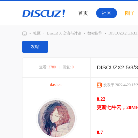
首页
社区
圈子
»
社区
›
Discuz! X 交流与讨论
›
教程指导
›
DISCUZX2.5/3/3
Di
发帖
sc
u
DISCUZX2.5/
查看:
3789
|
回复:
0
z!
官
dashen
发表于 2022-4-20 15:2
方
交
8.22
流
更新七牛云，20M
社
区
8.7