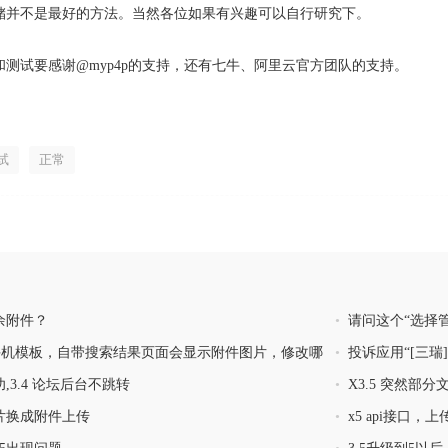
储并不是最好的方法。当然各位如果有兴趣可以自行研究下。
测试要感谢@myp4p的支持，还有七牛、阿里云官方团队的支持。
试
正常
余附件？
•
请问这个“选择
限)”怎么用？
.5默认手机模板，自带搜索结果页面会显示附件图片，修改哪
•
投诉应用“[三瑞]刷
,3.4 论坛后台不跳转
•
X3.5 突然部
片换成附件上传
•
x5 api接口