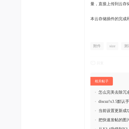
量，直接上传到云存
本云存储插件的完成和
附件
size
测
回复
相关帖子
•
怎么完美去除冗
•
discuz!x3
里可以关闭呢？
•
当前设置更新成功
•
把快速发帖的图