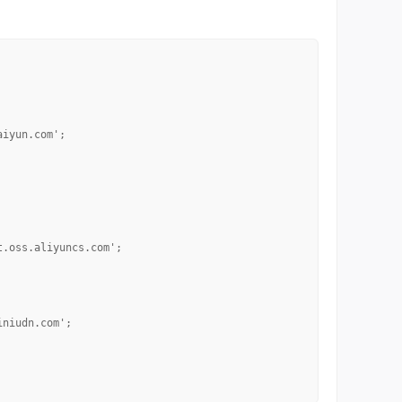
aiyun.com';
t.oss.aliyuncs.com';
iniudn.com';