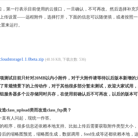
口，第一行表示目前使用的云接口，一旦确认，不可再改。然后选择补充
—上传设置——远程附件，选择打开，下面的信息可以随便填，或者按照一
设置来运行。
cloudstorage1.1.0beta.zip
(48.16 KB, 下载次数: 536)
本项测试目前只针对20MB以内小附件，对于大附件请等待以后版本新增的
试了常规情景下的上传动作，对于其他很多部分暂未测试，欢迎大家试用
组服务器多个云存储同时共存，在使用前确认后不可再改，以后的版本可能
ass_upload类而改造class_ftp类？
一直有人问起，现统一作答。
个复杂的程序，很多信息还依赖本地支持。比如上传后需要获取附件类型大小，
后的缩略图预览，缩略图生成，数据调用，feed生成等还都依赖本地，这也