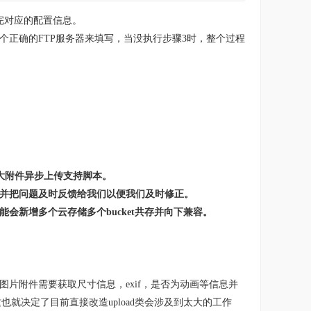
完对应的配置信息。
个正确的FTP服务器来填写，当没执行步骤3时，整个过程
大附件异步上传支持脚本。
，并把问题及时反馈给我们以便我们及时修正。
会新增多个云存储多个bucket共存并向下兼容。
图片附件需要获取尺寸信息，exif，是否为动画等信息并
就决定了目前直接改造upload类会涉及到太大的工作