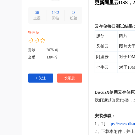
更新阿里云OSS，
56
1462
23
主题
回帖
粉丝
云存储接口测试结果
管理员
服务
图片
又拍云
图片大于
贡献
2076 点
阿里云
对于10
金币
1394 个
七牛云
对于10
+ 关注
发消息
DiscuzX使用云存储
我们通过改造ftp类
安装步骤：
1，到
https://www.dis
2，下载本附件，并