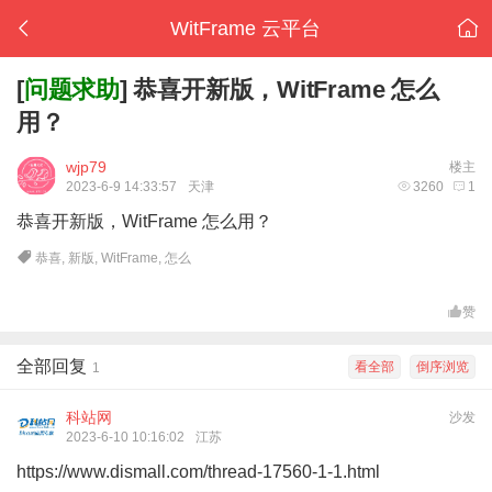
WitFrame 云平台
[
问题求助
]
恭喜开新版，WitFrame 怎么
用？
wjp79
楼主
2023-6-9 14:33:57
天津
3260
1
恭喜开新版，WitFrame 怎么用？
恭喜
,
新版
,
WitFrame
,
怎么
赞
全部回复
看全部
倒序浏览
1
科站网
沙发
2023-6-10 10:16:02
江苏
https://www.dismall.com/thread-17560-1-1.html