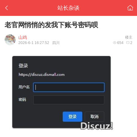
站长杂谈
老官网悄悄的发我下账号密码呗
山鸡
楼主
2026-6-1 16:27:52
四川
654
2