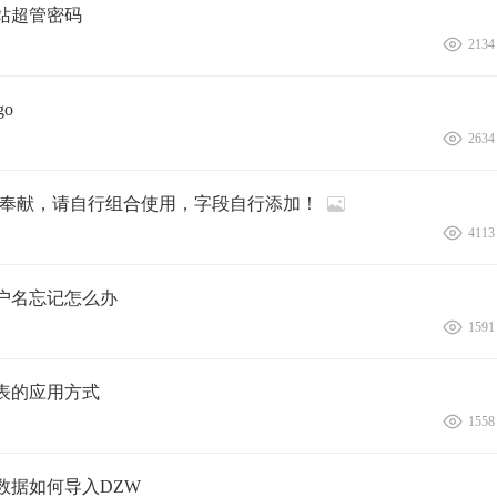
网站超管密码
2134
go
2634
私奉献，请自行组合使用，字段自行添加！
4113
管用户名忘记怎么办
1591
问图表的应用方式
1558
站数据如何导入DZW