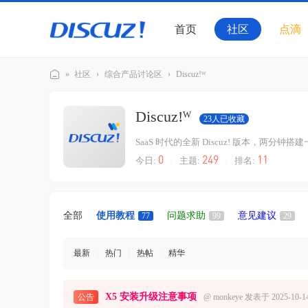
首页
社区
点滴
»
社区
›
综合产品讨论区
›
Discuz!ᵂ
Di
Discuz!ᵂ
sc
23
人已收藏
u
SaaS 时代的全新 Discuz! 版本，两
z!
0
249
11
今日:
|
主题:
|
排名:
官
方
交
全部
使用教程
问题求助
意见建议
77
99
29
流
社
最新
|
热门
|
热帖
|
精华
区
X5 安装升级注意事项
公告
@
monkeye
发表于 2025-10-1