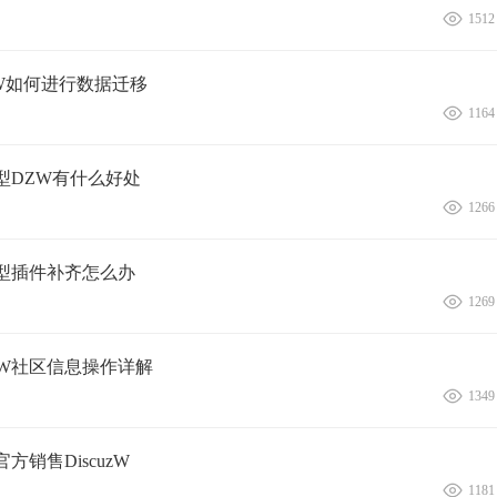
1512
cuzW如何进行数据迁移
1164
转型DZW有什么好处
1266
站转型插件补齐怎么办
1269
uz!W社区信息操作详解
1349
方销售DiscuzW
1181