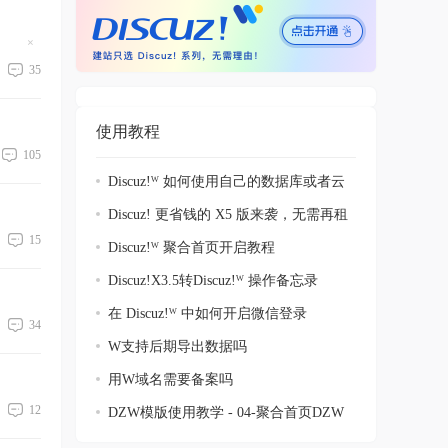
隐
藏
35
置
顶
帖
使用教程
105
Discuz!ᵂ 如何使用自己的数据库或者云
数据
Discuz! 更省钱的 X5 版来袭，无需再租
15
赁服
Discuz!ᵂ 聚合首页开启教程
Discuz!X3.5转Discuz!ᵂ 操作备忘录
在 Discuz!ᵂ 中如何开启微信登录
34
W支持后期导出数据吗
用W域名需要备案吗
12
DZW模版使用教学 - 04-聚合首页DZW
专属功能