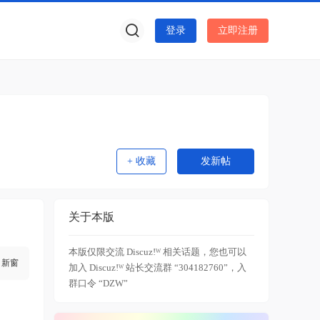
登录
立即注册
+ 收藏
发新帖
关于本版
本版仅限交流 Discuz!ᵂ 相关话题，您也可以
新窗
加入 Discuz!ᵂ 站长交流群 “304182760”，入
群口令 “DZW”