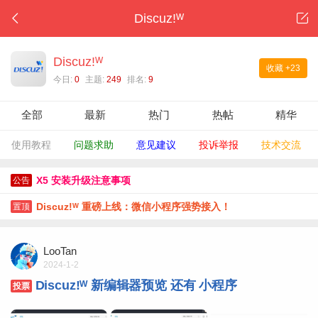
Discuz!ᵂ
Discuz!ᵂ
收藏
+23
今日:
0
主题:
249
排名:
9
全部
最新
热门
热帖
精华
使用教程
问题求助
意见建议
投诉举报
技术交流
X5 安装升级注意事项
公告
Discuz!ᵂ 重磅上线：微信小程序强势接入！
置顶
LooTan
2024-1-2
Discuz!ᵂ 新编辑器预览 还有 小程序
投票