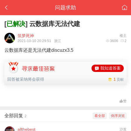
问题求助
[
已解决
]
云数据库无法代建
筑梦死神
楼主
2021-10-10 20:29:51
浙江
3606
2
云数据库还是无法代建discuzx3.5
我知道答案
回答被采纳将会获得
1
贡献
赞
全部回复
看全部
倒序浏览
2
allthebest
沙发