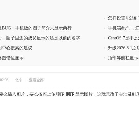
•
怎样设置能达到
处BUG，手机版的圈子简介只显示两行
•
手机端diy时，
后，圈子里边的成员显示的还是以前的名字
•
CentOS 7是不
用中心搜索的建议
•
升级2026.8.
略图错位显示
•
顶部导航栏显示
02:06
|
北京
|
查看全部
设计是要么插入图片，要么按照上传顺序
倒序
显示图片，这玩意改了会涉及到