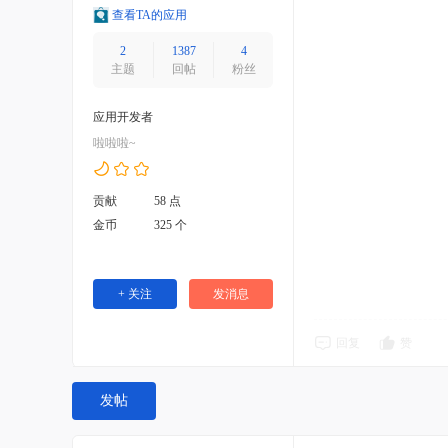
查看TA的应用
2
1387
4
主题
回帖
粉丝
应用开发者
啦啦啦~
贡献
58 点
金币
325 个
+ 关注
发消息
回复
赞
发帖