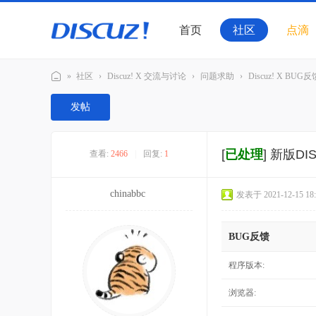
首页
社区
点滴
»
社区
›
Discuz! X 交流与讨论
›
问题求助
›
Discuz! X BUG反
Di
发帖
sc
u
[
已处理
]
新版DI
查看:
2466
|
回复:
1
z!
官
chinabbc
发表于 2021-12-15 18:
方
交
BUG反馈
流
社
程序版本:
区
浏览器: