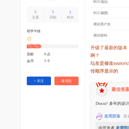
BUG地址:
3
5
2
BUG截图:
主题
回帖
粉丝
测试用户名:
初学乍练
测试密码:
升级了最新的版本
贡献
0 点
啊？
金币
5 个
坛友是修改source\cl
传顺序显示的
+ 关注
发消息
最佳答
Discuz! 多
老周部落
发表