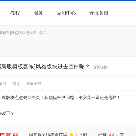
教程
服务
应用中心
云服务器
版模板套系]风格版块进去空白呢？ ...
uz! 清新版模板套系]风格版块进去空白呢？
[复制链接]
6:01
|
河北
|
查看全部
，就版块点进去空白页！其他模板没问题，刚安装一遍还是这样！
修改下？
回答被采纳将会获得
1
贡献
已有
4
人回答