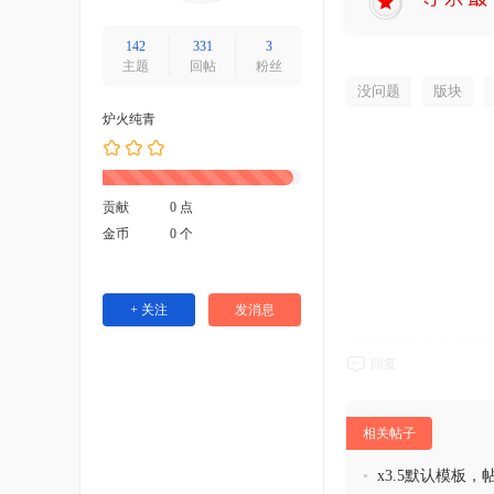
142
331
3
主题
回帖
粉丝
没问题
版块
炉火纯青
贡献
0 点
金币
0 个
+ 关注
发消息
回复
相关帖子
•
x3.5默认模板