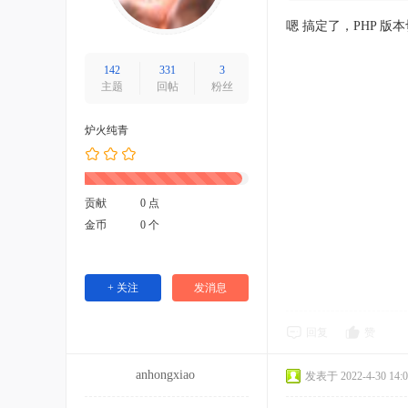
嗯 搞定了，PHP 版
142
331
3
主题
回帖
粉丝
炉火纯青
贡献
0 点
金币
0 个
+ 关注
发消息
回复
赞
anhongxiao
发表于 2022-4-30 14:0