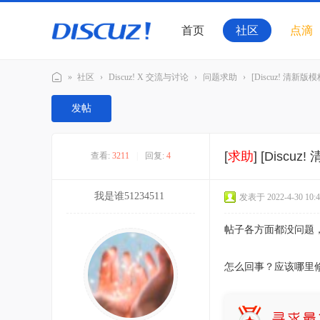
首页
社区
点滴
»
社区
›
Discuz! X 交流与讨论
›
问题求助
›
[Discuz! 清新
Di
发帖
sc
u
[
求助
]
[Disc
查看:
3211
|
回复:
4
z!
官
我是谁51234511
发表于 2022-4-30 10:4
方
交
帖子各方面都没问题
流
社
怎么回事？应该哪里
区