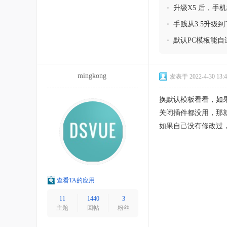
•
升级X5 后，
么解决？
•
手贱从3.5升级
•
默认PC模板能自
mingkong
发表于 2022-4-30 13:4
换默认模板看看，如
关闭插件都没用，那
如果自己没有修改过
查看TA的应用
11
1440
3
主题
回帖
粉丝