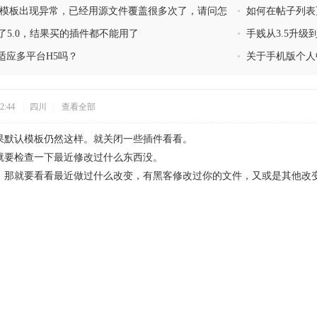
手机模板出现异常，已经用源文件覆盖很多次了，请问怎
•
如何在帖子列表
到了5.0，结果买的插件都不能用了
•
手贱从3.5升级
适应多平台H5吗？
•
关于手机版个人
2:44
|
四川
|
查看全部
果默认模板仍然这样。就关闭一些插件看看。
就要检查一下最近修改过什么东西没。
，那就要看看最近做过什么改变，有黑客修改过你的文件，又或是其他改