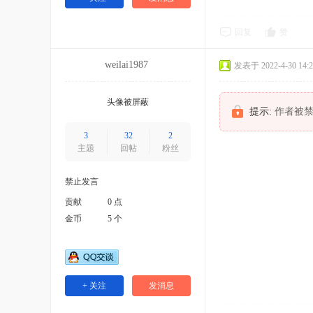
回复
赞
weilai1987
发表于 2022-4-30 14:2
头像被屏蔽
提示:
作者被禁
3
32
2
主题
回帖
粉丝
禁止发言
贡献
0 点
金币
5 个
+ 关注
发消息