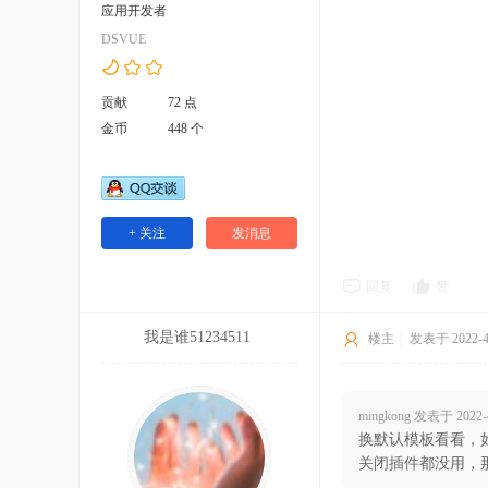
应用开发者
DSVUE
贡献
72 点
金币
448 个
+ 关注
发消息
回复
赞
我是谁51234511
楼主
|
发表于 2022-4-
mingkong 发表于 2022-4
换默认模板看看，
关闭插件都没用，那