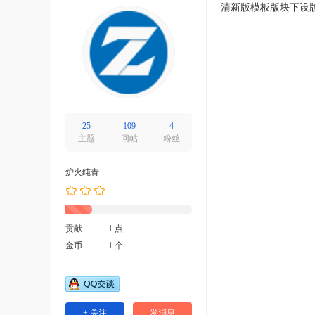
清新版模板版块下设
25
109
4
主题
回帖
粉丝
炉火纯青
贡献
1 点
金币
1 个
+ 关注
发消息