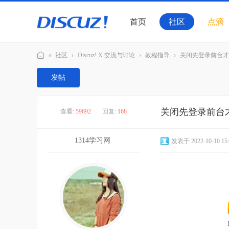
首页
社区
点滴
»
社区
›
Discuz! X 交流与讨论
›
教程指导
›
关闭先登录前台才
Di
发帖
sc
u
关闭先登录前台
查看:
59692
|
回复:
168
z!
官
1314学习网
发表于 2022-10-10 15:
方
交
流
社
区