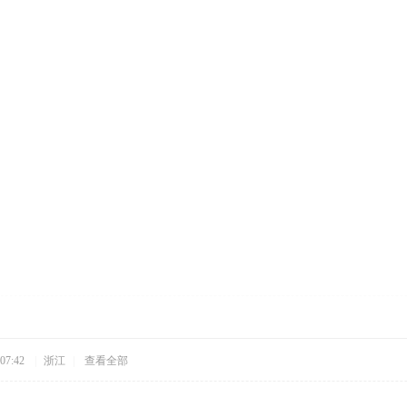
07:42
|
浙江
|
查看全部