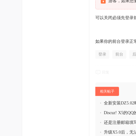
游客，如果您
可以关闭必须先登录
如果你的前台登录正
登录
前台
回复
相关帖子
•
全新安装DZ5.
处理此请求。 HTTP 
•
Discuz! X5的
•
还是注册邮箱填写
•
升级X5.0后，