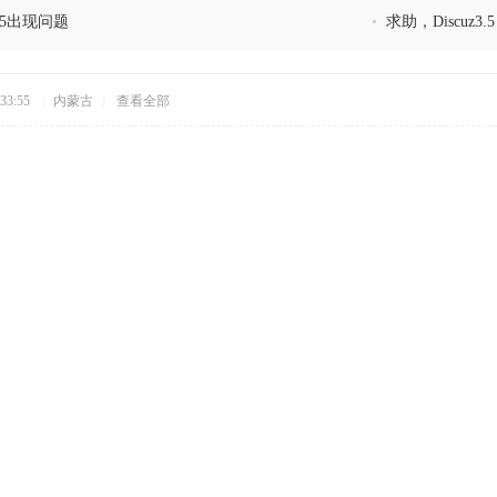
。。
.5出现问题
•
求助，Discuz
33:55
|
内蒙古
|
查看全部