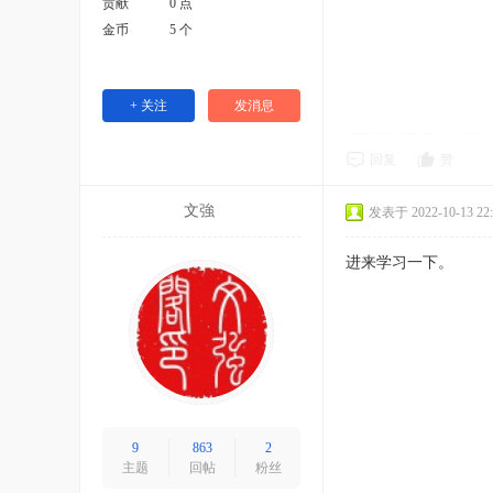
贡献
0 点
金币
5 个
+ 关注
发消息
回复
赞
文強
发表于 2022-10-13 22:
进来学习一下。
9
863
2
主题
回帖
粉丝