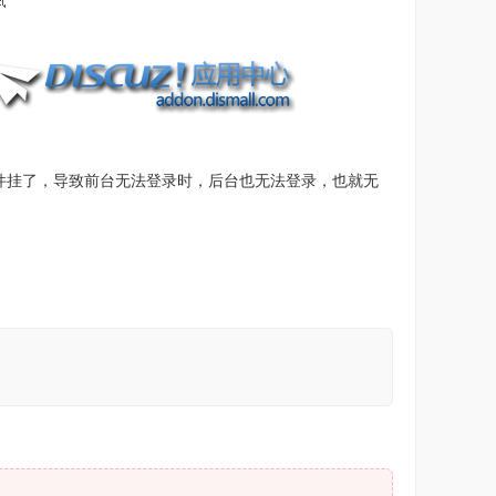
件挂了，导致前台无法登录时，后台也无法登录，也就无