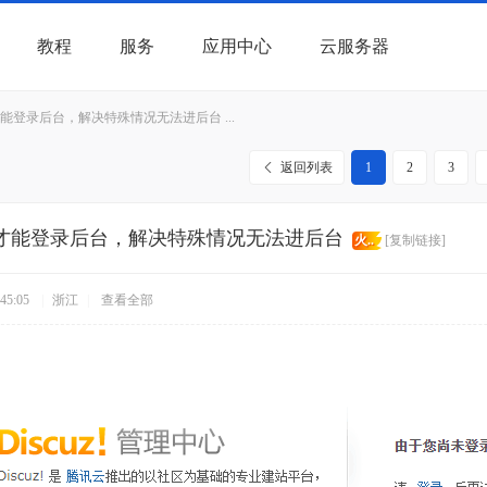
教程
服务
应用中心
云服务器
能登录后台，解决特殊情况无法进后台 ...
返回列表
1
2
3
才能登录后台，解决特殊情况无法进后台
火..
[复制链接]
45:05
|
浙江
|
查看全部