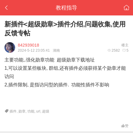
教程指导
新插件<超级勋章>插件介绍,问题收集,使用
反馈专帖
842939018
楼主
2024-5-12 23:05:41
湖南
2582
5
主要功能,.强化勋章功能
超级勋章下载地址
1,可以设置某些板块, 群组,还有插件必须获得某个勋章才能
访问
2,插件限制, 是指访问型的插件. 功能性插件不影响
插件
,
勋章
,
功能
,
url
,
超级
赞