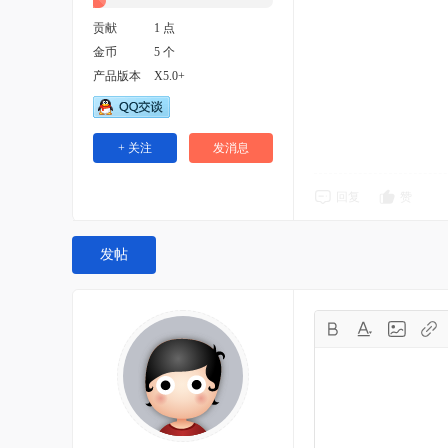
贡献
1 点
金币
5 个
产品版本
X5.0+
+ 关注
发消息
回复
赞
发帖