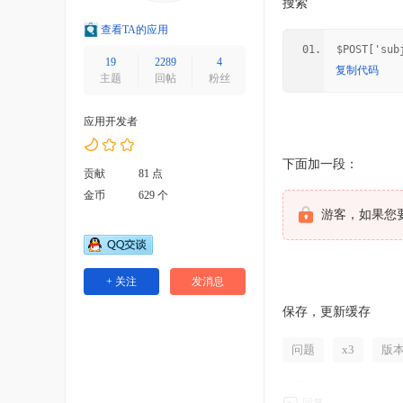
搜索
查看TA的应用
$POST['sub
19
2289
4
复制代码
主题
回帖
粉丝
应用开发者
下面加一段：
贡献
81 点
金币
629 个
游客，如果您
+ 关注
发消息
保存，更新缓存
问题
x3
版