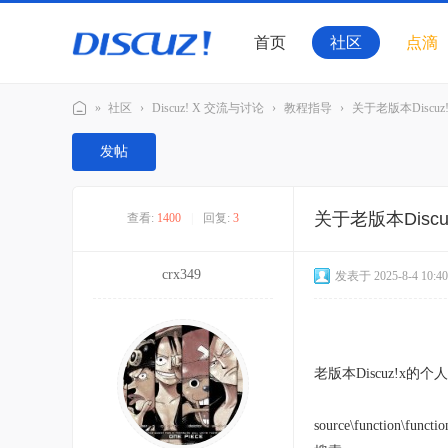
首页
社区
点滴
»
社区
›
Discuz! X 交流与讨论
›
教程指导
›
关于老版本Discu
Di
发帖
sc
u
关于老版本Dis
查看:
1400
|
回复:
3
z!
官
crx349
发表于 2025-8-4 10:40
方
交
流
社
老版本Discuz!x
区
source\function\functi