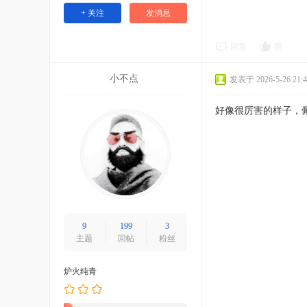
+ 关注
发消息
回复
赞
小不点
发表于 2026-5-26 21:4
好像很厉害的样子，
9
199
3
主题
回帖
粉丝
炉火纯青