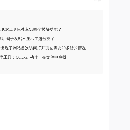
举报
HOME现在对应X5哪个模块功能？
.1版本后圈子发帖不显示主题分类了
5.0后出现了网站首次访问打开页面需要20多秒的情况
工具：Quicker 动作：在文件中查找