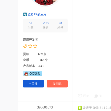
查看TA的应用
51
7133
20
主题
回帖
粉丝
应用开发者
贡献
689 点
金币
1463 个
产品版本
X5.0+
+ 关注
发消息
回复
赞
398601673
发表于 2025-8-11 21:5