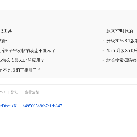
丁生成工具
•
原来X3时代的，
传插件
•
升级2026.8
1版本后圈子里发帖的动态不显示了
•
X3.5 升级X
5怎么安装X3.4的应用？
•
站长搜索源码效率
0版本是不是取消了相册了？
:50
|
浙江
|
查看全部
uz/DiscuzX ... b495605b8fb7e1da647