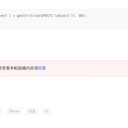
ject'] = getstr(trim($POST['subject']), 80);
要查看本帖隐藏内容请
回复
本
Discuz
日志
x3