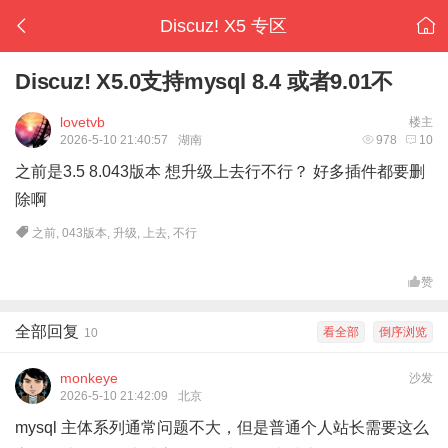
Discuz! X5 专区
Discuz! X5.0支持mysql 8.4 或者9.01不
lovetvb
楼主
2026-5-10 21:40:57
湖南
978
10
之前是3.5 8.043版本 想升级上去行不行？ 好多插件都要删
除啊
之前
,
043版本
,
升级
,
上去
,
不行
赞
全部回复
看全部
倒序浏览
10
monkeye
沙发
2026-5-10 21:42:09
北京
mysql 主体系列通常问题不大，但是普通个人站长需要这么